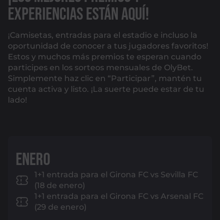
EXPERIENCIAS ESTÁN AQUÍ!
¡Camisetas, entradas para el estadio e incluso la
oportunidad de conocer a tus jugadores favoritos!
Estos y muchos más premios te esperan cuando
participes en
l
os sorteos
mensual
es
de
OlyBet
.
Simplemente haz clic en “
P
articipar”, mantén tu
cuenta activa y listo. ¡La suerte puede estar de tu
lado!
ENERO
1+1 entrada para el Girona FC vs Sevilla FC
(18 de enero)
1+1 entrada para el Girona FC vs Arsenal FC
(29 de enero)