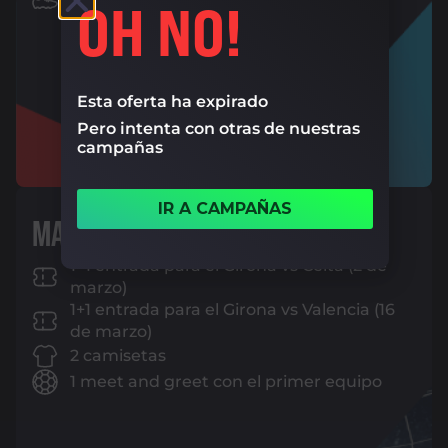
OH NO!
entrenamiento
Esta oferta ha expirado
Pero intenta con otras de nuestras
campañas
IR A CAMPAÑAS
MARZO
1+1 entrada para el Girona vs Celta (2 de
marzo)
1+1 entrada para el Girona vs Valencia (16
de marzo)
2 camisetas
1 meet and greet con el primer equipo