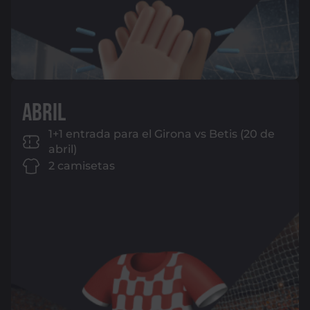
ABRIL
1+1 entrada para el Girona vs Betis (20 de
abril)
2 camisetas