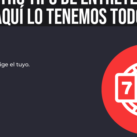
AQUÍ LO TENEMOS TOD
ige el tuyo.