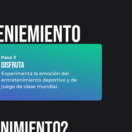
ENIEMIENTO
Paso 3
DISFRUTA
Experimenta la emoción del
entretenimiento deportivo y de
juego de clase mundial.
ENIMIENTO?