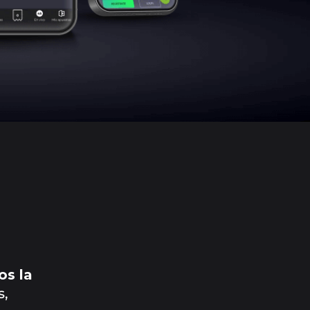
os la
s,