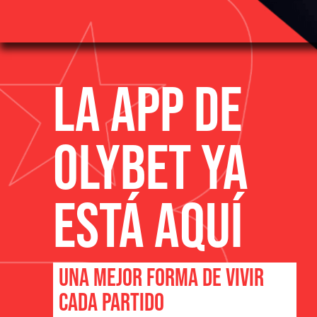
LA APP DE
OLYBET YA
ESTÁ AQUÍ
UNA MEJOR FORMA DE VIVIR
CADA PARTIDO