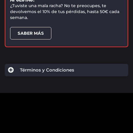
¿Tuviste una mala racha? No te preocupes, te
devolvemos el 10% de tus pérdidas, hasta 50€ cada
semana.
SABER MÁS
Términos y Condiciones