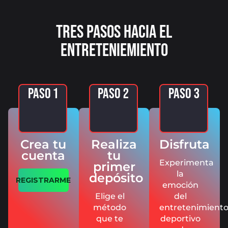
TRES PASOS HACIA EL
ENTRETENIEMIENTO
PASO 1
PASO 2
PASO 3
Crea tu
Realiza
Disfruta
cuenta
tu
Experimenta
primer
la
depósito
REGISTRARME
emoción
Elige el
del
método
entretenimient
que te
deportivo