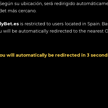
Según su ubicación, será redirigido automáticamen
Bet más cercano.
lyBet.es
is restricted to users located in Spain. B
ou will be automatically redirected to the nearest 
ou will automatically be redirected in 3 second