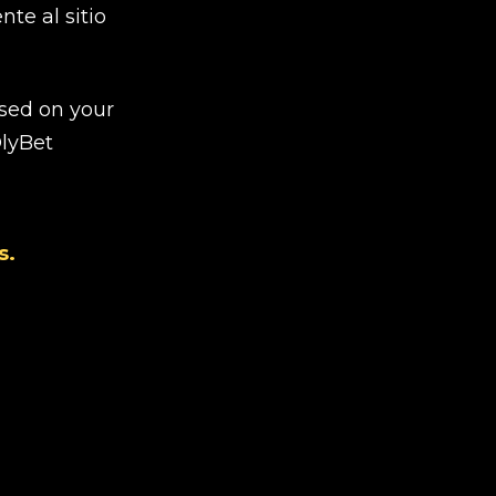
te al sitio
ased on your
OlyBet
s.